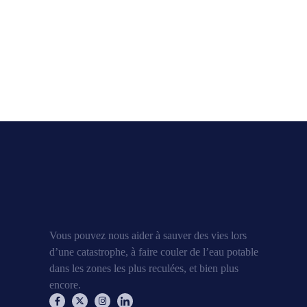
Vous pouvez nous aider à sauver des vies lors
d’une catastrophe, à faire couler de l’eau potable
dans les zones les plus reculées, et bien plus
encore.