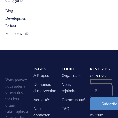
Categories
Blog
Development
Enfant
Soins de santé
PAGES
EQUIPE
RESTEZ EN
A Propos
Organisation
CONTACT
Vous pouvez
Domaines
Nous
nous aider à
Email
d’intervention
rejoindre
sauver des
vies lors
Actualités
Communauté
d’une
Nous
FAQ
catastrophe, à
Avenue
contacter
faire couler